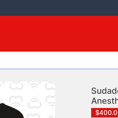
h
Sudad
Anesth
$400.