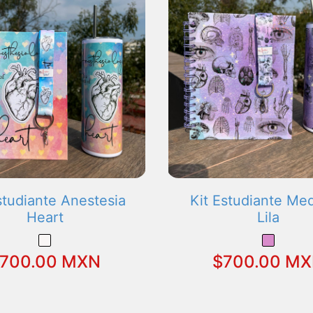
studiante Anestesia
Kit Estudiante Med
Heart
Lila
700.00 MXN
$700.00 M