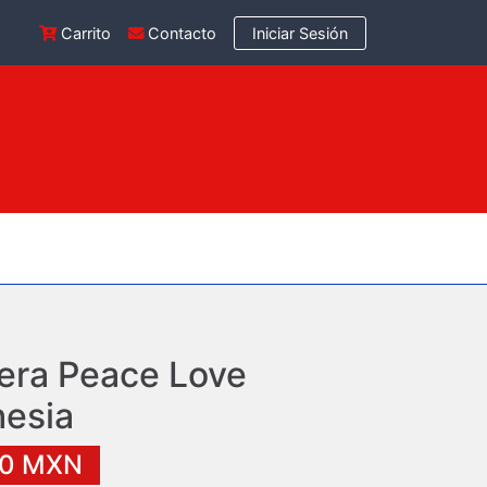
Carrito
Contacto
Iniciar Sesión
era Peace Love
esia
00 MXN