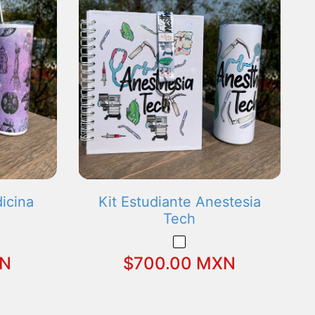
icina
Kit Estudiante Anestesia
Tech
XN
$700.00 MXN